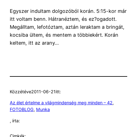
Egyszer indultam dolgozóból korán. 5:15-kor már
itt voltam benn. Hátranéztem, és ez?ogadott.
Megálltam, lefotóztam, aztán leraktam a bringát,
kocsiba ültem, és mentem a többiekért. Korán
keltem, itt az arany…
Közzétéve
2011-06-21
itt:
Az élet értelme a világmindenség meg minden – 42
, 
FOTOBLOG
, 
Munka
, írta:
Cimkék: