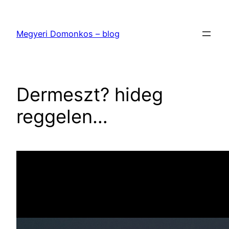
Ugrás
a
Megyeri Domonkos – blog
tartalomhoz
Dermeszt? hideg
reggelen…