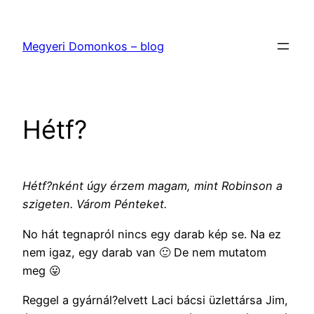
Ugrás
a
Megyeri Domonkos – blog
tartalomhoz
Hétf?
Hétf?nként úgy érzem magam, mint Robinson a
szigeten. Várom Pénteket.
No hát tegnapról nincs egy darab kép se. Na ez
nem igaz, egy darab van 🙂 De nem mutatom
meg 😛
Reggel a gyárnál?elvett Laci bácsi üzlettársa Jim,