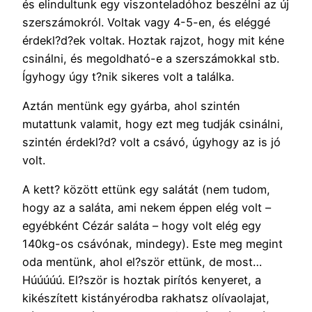
és elindultunk egy viszonteladóhoz beszélni az új
szerszámokról. Voltak vagy 4-5-en, és eléggé
érdekl?d?ek voltak. Hoztak rajzot, hogy mit kéne
csinálni, és megoldható-e a szerszámokkal stb.
Ígyhogy úgy t?nik sikeres volt a találka.
Aztán mentünk egy gyárba, ahol szintén
mutattunk valamit, hogy ezt meg tudják csinálni,
szintén érdekl?d? volt a csávó, úgyhogy az is jó
volt.
A kett? között ettünk egy salátát (nem tudom,
hogy az a saláta, ami nekem éppen elég volt –
egyébként Cézár saláta – hogy volt elég egy
140kg-os csávónak, mindegy). Este meg megint
oda mentünk, ahol el?ször ettünk, de most…
Húúúúú. El?ször is hoztak pirítós kenyeret, a
kikészített kistányérodba rakhatsz olívaolajat,