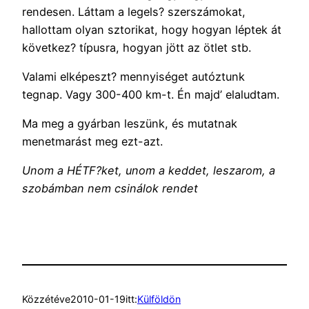
rendesen. Láttam a legels? szerszámokat,
hallottam olyan sztorikat, hogy hogyan léptek át
következ? típusra, hogyan jött az ötlet stb.
Valami elképeszt? mennyiséget autóztunk
tegnap. Vagy 300-400 km-t. Én majd’ elaludtam.
Ma meg a gyárban leszünk, és mutatnak
menetmarást meg ezt-azt.
Unom a HÉTF?ket, unom a keddet, leszarom, a
szobámban nem csinálok rendet
Közzétéve
2010-01-19
itt:
Külföldön