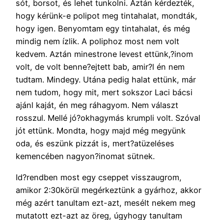
sót, borsot, és lehet tunkolni. Aztán kérdezték,
hogy kérünk-e polipot meg tintahalat, mondták,
hogy igen. Benyomtam egy tintahalat, és még
mindig nem ízlik. A poliphoz most nem volt
kedvem. Aztán minestrone levest ettünk,?inom
volt, de volt benne?ejtett bab, amir?l én nem
tudtam. Mindegy. Utána pedig halat ettünk, már
nem tudom, hogy mit, mert sokszor Laci bácsi
ajánl kaját, én meg ráhagyom. Nem választ
rosszul. Mellé jó?okhagymás krumpli volt. Szóval
jót ettünk. Mondta, hogy majd még megyünk
oda, és eszünk pizzát is, mert?atüzeléses
kemencében nagyon?inomat sütnek.
Id?rendben most egy cseppet visszaugrom,
amikor 2:30körül megérkeztünk a gyárhoz, akkor
még azért tanultam ezt-azt, mesélt nekem meg
mutatott ezt-azt az öreg, úgyhogy tanultam