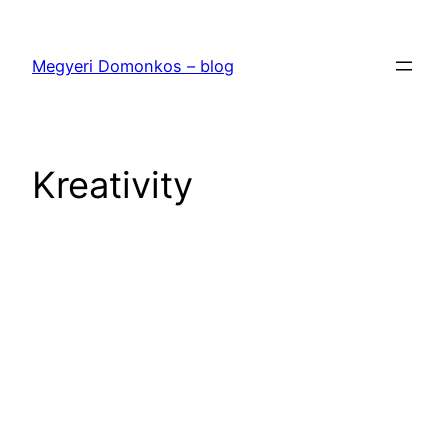
Ugrás
a
Megyeri Domonkos – blog
tartalomhoz
Kreativity