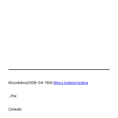
Közzétéve
2008-04-16
itt:
Nincs kategorizálva
, írta:
Cimkék: