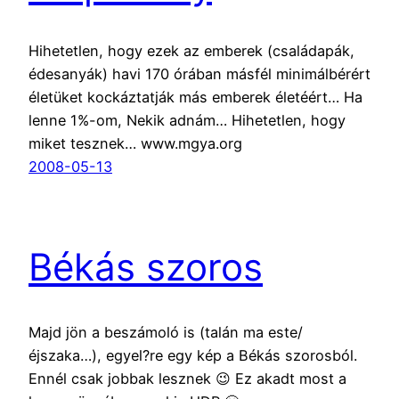
Hihetetlen, hogy ezek az emberek (családapák,
édesanyák) havi 170 órában másfél minimálbérért
életüket kockáztatják más emberek életéért… Ha
lenne 1%-om, Nekik adnám… Hihetetlen, hogy
miket tesznek… www.mgya.org
2008-05-13
Békás szoros
Majd jön a beszámoló is (talán ma este/
éjszaka…), egyel?re egy kép a Békás szorosból.
Ennél csak jobbak lesznek 😉 Ez akadt most a