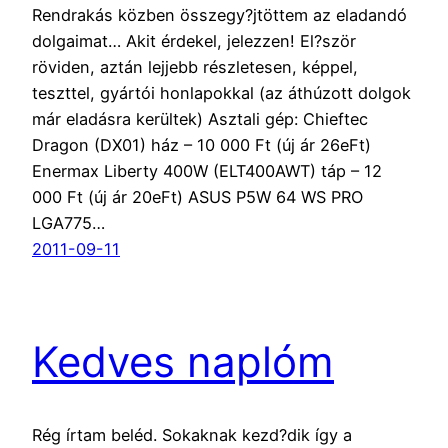
Rendrakás közben összegy?jtöttem az eladandó
dolgaimat… Akit érdekel, jelezzen! El?ször
röviden, aztán lejjebb részletesen, képpel,
teszttel, gyártói honlapokkal (az áthúzott dolgok
már eladásra kerültek) Asztali gép: Chieftec
Dragon (DX01) ház – 10 000 Ft (új ár 26eFt)
Enermax Liberty 400W (ELT400AWT) táp – 12
000 Ft (új ár 20eFt) ASUS P5W 64 WS PRO
LGA775…
2011-09-11
Kedves naplóm
Rég írtam beléd. Sokaknak kezd?dik így a