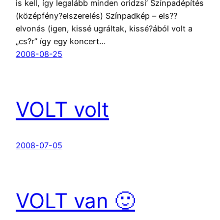
is kell, így legalább minden oridzsi’ Színpadépítés
(középfény?elszerelés) Színpadkép – els??
elvonás (igen, kissé ugráltak, kissé?ából volt a
„cs?r” így egy koncert…
2008-08-25
VOLT volt
2008-07-05
VOLT van 🙂