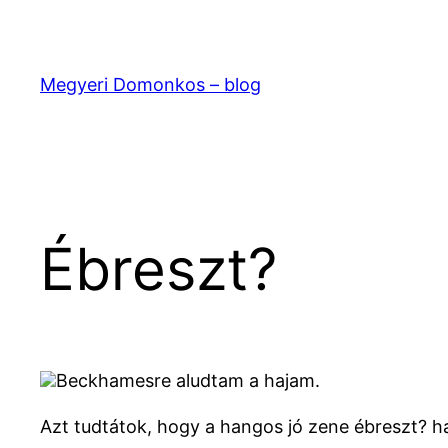
Ugrás
a
tartalomhoz
Megyeri Domonkos – blog
Ébreszt?
Beckhamesre aludtam a hajam.
Azt tudtátok, hogy a hangos jó zene ébreszt? ha