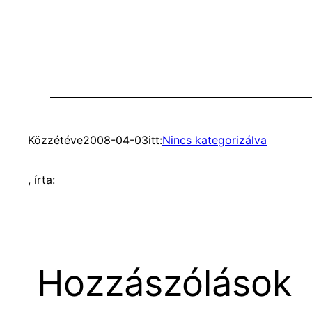
Közzétéve
2008-04-03
itt:
Nincs kategorizálva
, írta:
Hozzászólások