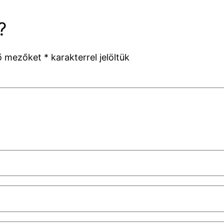
?
ző mezőket
*
karakterrel jelöltük