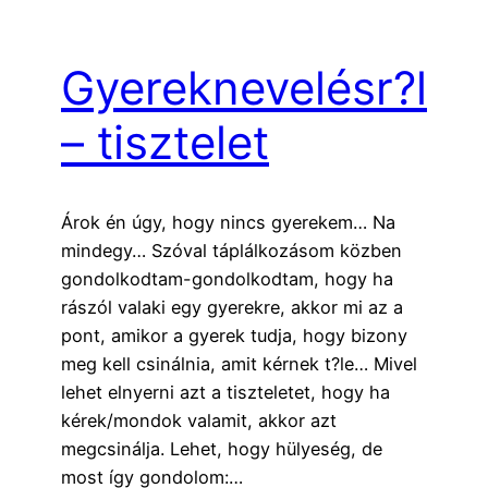
Gyereknevelésr?l
– tisztelet
Árok én úgy, hogy nincs gyerekem… Na
mindegy… Szóval táplálkozásom közben
gondolkodtam-gondolkodtam, hogy ha
rászól valaki egy gyerekre, akkor mi az a
pont, amikor a gyerek tudja, hogy bizony
meg kell csinálnia, amit kérnek t?le… Mivel
lehet elnyerni azt a tiszteletet, hogy ha
kérek/mondok valamit, akkor azt
megcsinálja. Lehet, hogy hülyeség, de
most így gondolom:…