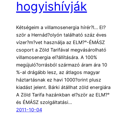
hogyishívják
Kétségeim a villamosenergia hírér?l… El?
ször a Hernád?olyón található száz éves
vízer?m?vet használja az ELM?°-ÉMÁSZ
csoport a Zöld Tarifával megvásárolható
villamosenergia el?állítására. A 100%
megújuló?orrásból származó áram ára 10
%-al drágább lesz, az átlagos magyar
háztartásnak ez havi 1000?orint plusz
kiadást jelent. Bárki átállhat zöld energiára
A Zöld Tarifa hazánkban el?ször az ELM?°
és ÉMÁSZ szolgáltatási…
2011-10-04