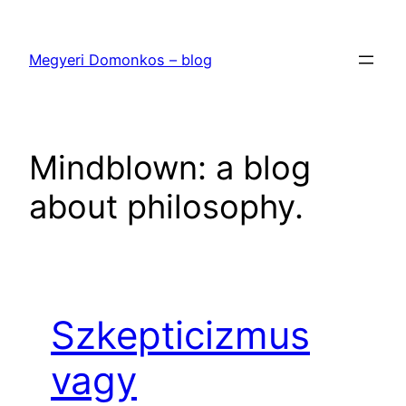
Ugrás
a
Megyeri Domonkos – blog
tartalomhoz
Mindblown: a blog
about philosophy.
Szkepticizmus
vagy