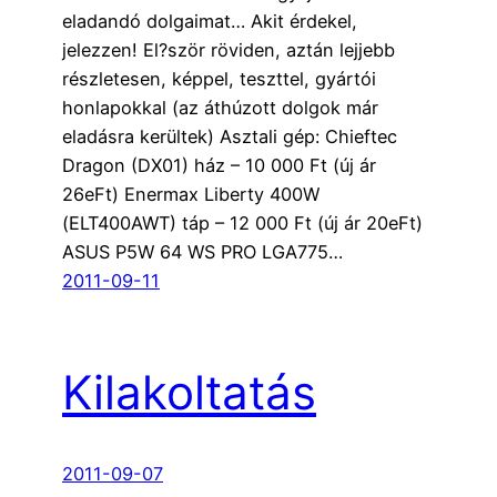
eladandó dolgaimat… Akit érdekel,
jelezzen! El?ször röviden, aztán lejjebb
részletesen, képpel, teszttel, gyártói
honlapokkal (az áthúzott dolgok már
eladásra kerültek) Asztali gép: Chieftec
Dragon (DX01) ház – 10 000 Ft (új ár
26eFt) Enermax Liberty 400W
(ELT400AWT) táp – 12 000 Ft (új ár 20eFt)
ASUS P5W 64 WS PRO LGA775…
2011-09-11
Kilakoltatás
2011-09-07