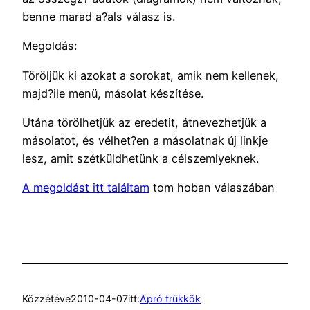
benne marad a?als válasz is.
Megoldás:
Töröljük ki azokat a sorokat, amik nem kellenek,
majd?ile menü, másolat készítése.
Utána törölhetjük az eredetit, átnevezhetjük a
másolatot, és vélhet?en a másolatnak új linkje
lesz, amit szétküldhetünk a célszemlyeknek.
A megoldást itt találtam
tom hoban válaszában
Közzétéve
2010-04-07
itt:
Apró trükkök