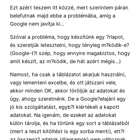
Ezt azért teszem itt közzé, mert szerintem páran
belefutnak majd ebbe a problémába, amíg a
Google nem javítja ki…
Szóval a probléma, hogy készítünk egy ?rlapot,
és szeretjük letesztelni, hogy tényleg m?ködik-e?
(Google-t?l szép, hogy ennyire magabiztos, hogy
amit készít, az m?ködik, de hát azért mégis…)
Namost, ha csak a táblázatot akarjuk használni,
vagy lementeni excelbe, és ott játszani vele,
akkor minden OK, akkor töröljük az adatokat és
úgy, ahogy szeretnénk. De a Google?elajánl egy
jó kis szolgáltatást, egyb?l kiértékeli a kapott
adatokat. Na igenám, de ezeket az adatokat
külön tárolja, és ha törlünk egy sort a táblázatból
(mert a teszt kitöltést is egy sorba menti), ett?l
az összegz? adatok (diagramok) nem változnak,