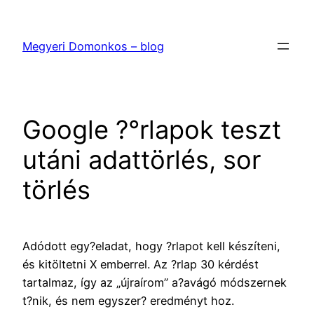
Ugrás
a
Megyeri Domonkos – blog
tartalomhoz
Google ?°rlapok teszt
utáni adattörlés, sor
törlés
Adódott egy?eladat, hogy ?rlapot kell készíteni,
és kitöltetni X emberrel. Az ?rlap 30 kérdést
tartalmaz, így az „újraírom” a?avágó módszernek
t?nik, és nem egyszer? eredményt hoz.