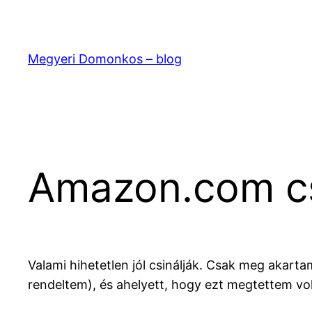
Ugrás
a
tartalomhoz
Megyeri Domonkos – blog
Amazon.com c
Valami hihetetlen jól csinálják. Csak meg akart
rendeltem), és ahelyett, hogy ezt megtettem vol