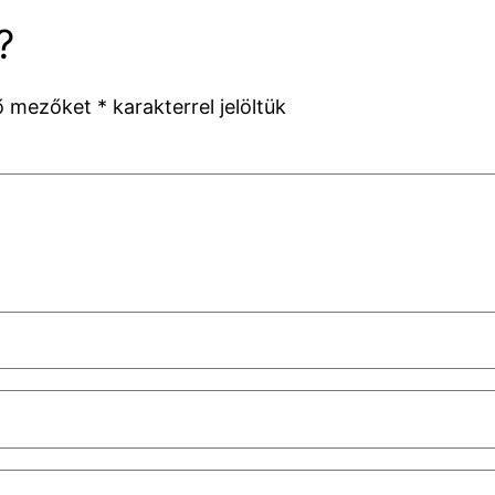
?
ző mezőket
*
karakterrel jelöltük