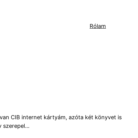
Rólam
 van CIB internet kártyám, azóta két könyvet is
yv szerepel…