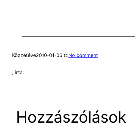
Közzétéve
2010-01-06
itt:
No comment
, írta:
Hozzászólások