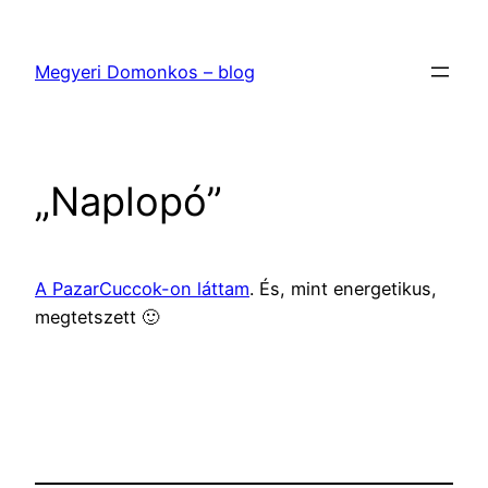
Ugrás
a
Megyeri Domonkos – blog
tartalomhoz
„Naplopó”
A PazarCuccok-on láttam
. És, mint energetikus,
megtetszett 🙂