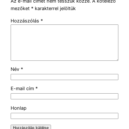
Az e-mail címet nem tesszük közzé.
A kötelező
mezőket
*
karakterrel jelöltük
Hozzászólás
*
Név
*
E-mail cím
*
Honlap