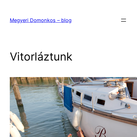
Ugrás
a
Megyeri Domonkos – blog
tartalomhoz
Vitorláztunk