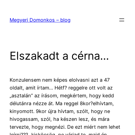
Ugrás
a
Megyeri Domonkos – blog
tartalomhoz
Elszakadt a cérna…
Konzulensem nem képes elolvasni azt a 47
oldalt, amit írtam… Hétf? reggelre ott volt az
„asztalán” az írásom, megkértem, hogy kedd
délutánra nézze át. Ma reggel 8kor?elhívtam,
kinyomott. 9kor újra hívtam, szólt, hogy ne
hivogassam, szól, ha készen lesz, és mára
tervezte, hogy megnézi. De ezt miért nem lehet
leírni??? „kisköcsög, ne várjad te, majd én