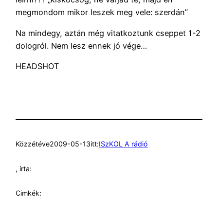
megmondom mikor leszek meg vele: szerdán”
Na mindegy, aztán még vitatkoztunk cseppet 1-2
dologról. Nem lesz ennek jó vége…
HEADSHOT
Közzétéve
2009-05-13
itt:
ISzKOL A rádió
, írta:
Cimkék: