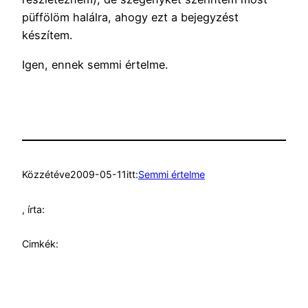
püffölöm halálra, ahogy ezt a bejegyzést
készítem.
Igen, ennek semmi értelme.
Közzétéve
2009-05-11
itt:
Semmi értelme
, írta:
Cimkék: