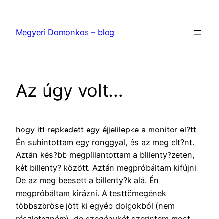
Ugrás
a
Megyeri Domonkos – blog
tartalomhoz
Az úgy volt…
hogy itt repkedett egy éjjelilepke a monitor el?tt.
Én suhintottam egy ronggyal, és az meg elt?nt.
Aztán kés?bb megpillantottam a billenty?zeten,
két billenty? között. Aztán megpróbáltam kifújni.
De az meg beesett a billenty?k alá. Én
megpróbáltam kirázni. A testtömegének
többszöröse jött ki egyéb dolgokból (nem
részletezném), de szegénykét szerintem most