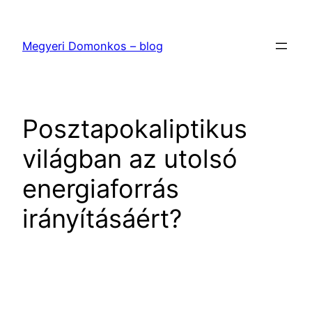
Ugrás
a
Megyeri Domonkos – blog
tartalomhoz
Posztapokaliptikus
világban az utolsó
energiaforrás
irányításáért?