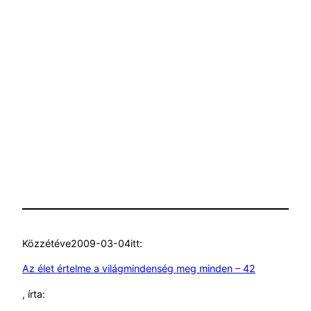
Közzétéve
2009-03-04
itt:
Az élet értelme a világmindenség meg minden – 42
, írta: