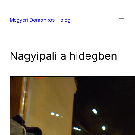
Ugrás
a
Megyeri Domonkos – blog
tartalomhoz
Nagyipali a hidegben