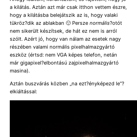
a kilátás. Aztán azt már csak itthon vettem észre,
hogy a kilátásba belejátszik az is, hogy valaki
tükröz?dik az ablakban 🙂 Persze
normális
?otót
nem sikerült készítsek, de hát ez nem is arról
szólt. Azért jó, hogy van nálam az esetek nagy
részében valami normális pixelhalmazgyártó
eszköz (értsd: nem VGA képes telefon, netán
már gigapixel?elbontású zajpixelhalmazgyártó
masina).
Aztán buszvárás közben „na ezt?ényképezd le”?
elkiáltással: