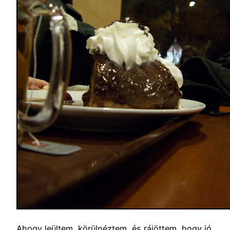
Ahogy leültem, körülnéztem, és rájöttem, hogy jó