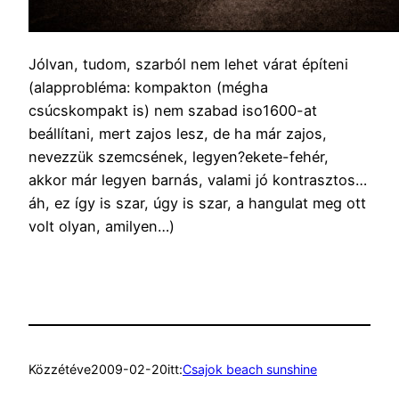
Jólvan, tudom, szarból nem lehet várat építeni
(alapprobléma: kompakton (mégha
csúcskompakt is) nem szabad iso1600-at
beállítani, mert zajos lesz, de ha már zajos,
nevezzük szemcsének, legyen?ekete-fehér,
akkor már legyen barnás, valami jó kontrasztos…
áh, ez így is szar, úgy is szar, a hangulat meg ott
volt olyan, amilyen…)
Közzétéve
2009-02-20
itt:
Csajok beach sunshine