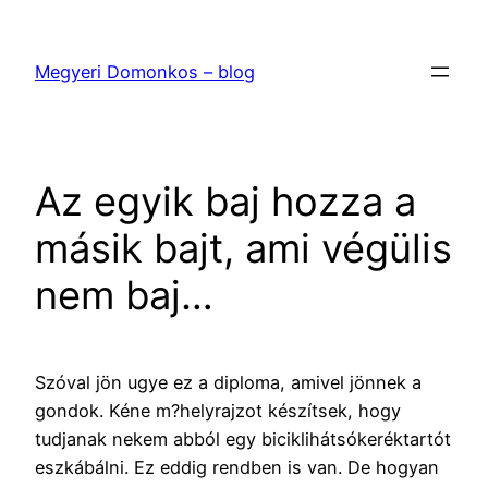
Ugrás
a
Megyeri Domonkos – blog
tartalomhoz
Az egyik baj hozza a
másik bajt, ami végülis
nem baj…
Szóval jön ugye ez a diploma, amivel jönnek a
gondok. Kéne m?helyrajzot készítsek, hogy
tudjanak nekem abból egy biciklihátsókeréktartót
eszkábálni. Ez eddig rendben is van. De hogyan