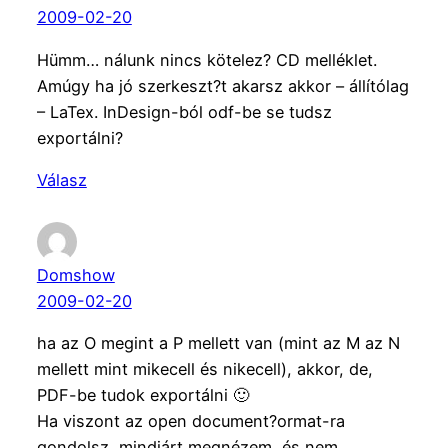
2009-02-20
Hümm… nálunk nincs kötelez? CD melléklet.
Amúgy ha jó szerkeszt?t akarsz akkor – állítólag
– LaTex. InDesign-ból odf-be se tudsz
exportálni?
Válasz
Domshow
2009-02-20
ha az O megint a P mellett van (mint az M az N
mellett mint mikecell és nikecell), akkor, de,
PDF-be tudok exportálni 🙂
Ha viszont az open document?ormat-ra
gondolsz, mindjárt megnézem, és nem.