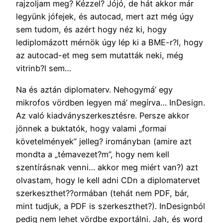
rajzoljam meg? Kézzel? Jójó, de hát akkor már
legyünk jófejek, és autocad, mert azt még úgy
sem tudom, és azért hogy néz ki, hogy
lediplomázott mérnök úgy lép ki a BME-r?l, hogy
az autocad-et meg sem mutatták neki, még
vitrinb?l sem…
Na és aztán diplomaterv. Nehogymá’ egy
mikrofos vördben legyen má’ megírva… InDesign.
Az való kiadványszerkesztésre. Persze akkor
jönnek a buktatók, hogy valami „formai
követelmények” jelleg? irományban (amire azt
mondta a „témavezet?m”, hogy nem kell
szentírásnak venni… akkor meg miért van?) azt
olvastam, hogy le kell adni CDn a diplomatervet
szerkeszthet??ormában (tehát nem PDF, bár,
mint tudjuk, a PDF is szerkeszthet?). InDesignból
pedig nem lehet vördbe exportálni. Jah, és word