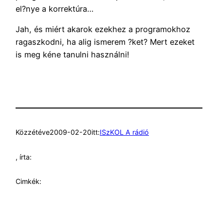
el?nye a korrektúra…
Jah, és miért akarok ezekhez a programokhoz
ragaszkodni, ha alig ismerem ?ket? Mert ezeket
is meg kéne tanulni használni!
Közzétéve
2009-02-20
itt:
ISzKOL A rádió
, írta:
Cimkék: