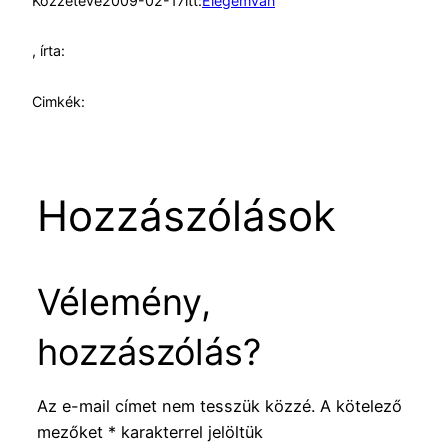
Közzétéve
2009-02-17
itt:
Elegemvan
, írta:
Cimkék:
Hozzászólások
Vélemény,
hozzászólás?
Az e-mail címet nem tesszük közzé.
A kötelező
mezőket
*
karakterrel jelöltük