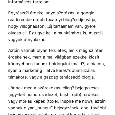
információs tartalom.
Egyrészr?l érdekel ugye a?otózás, a google
readeremben több tucatnyi blog?eedje várja,
hogy villoghasson; „új tartalmam van, gyere
olvass el”. Ez ugye kell a munkámhoz is, muszáj
vagyok átnyálazni.
Aztán vannak olyan területek, amik még szintén
érdekelnek, mert a mai világban ezekkel kicsit
könnyebben tudunk boldogulni (majd?) a piacon,
ilyen a marketing illetve keres?optimailzálás
témaköre, vagy a gazdag tanácsadó blogja.
Jönnek még a szórakozás jelleg? bejegyzések
(egy-két humoros idézet, bash, qdb), érdekes
vagy mókás képek (toxel, inspire me now), aztán
vannak olyan „huncut” bejegyzések, ahol további
bejegyzéseket ajánlanak, na akkor oda is át-át