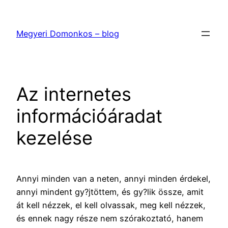
Ugrás
a
Megyeri Domonkos – blog
tartalomhoz
Az internetes
információáradat
kezelése
Annyi minden van a neten, annyi minden érdekel,
annyi mindent gy?jtöttem, és gy?lik össze, amit
át kell nézzek, el kell olvassak, meg kell nézzek,
és ennek nagy része nem szórakoztató, hanem