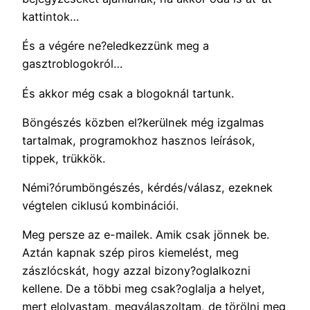
kattintok…
És a végére ne?eledkezzünk meg a
gasztroblogokról…
És akkor még csak a blogoknál tartunk.
Böngészés közben el?kerülnek még izgalmas
tartalmak, programokhoz hasznos leírások,
tippek, trükkök.
Némi?órumböngészés, kérdés/válasz, ezeknek
végtelen ciklusú kombinációi.
Meg persze az e-mailek. Amik csak jönnek be.
Aztán kapnak szép piros kiemelést, meg
zászlócskát, hogy azzal bizony?oglalkozni
kellene. De a többi meg csak?oglalja a helyet,
mert elolvastam, megválaszoltam, de törölni meg