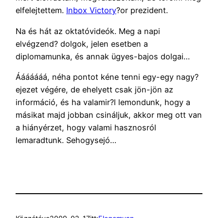
elfelejtettem.
Inbox Victory
?or prezident.
Na és hát az oktatóvideók. Meg a napi
elvégzend? dolgok, jelen esetben a
diplomamunka, és annak ügyes-bajos dolgai…
Ááááááá, néha pontot kéne tenni egy-egy nagy?
ejezet végére, de ehelyett csak jön-jön az
információ, és ha valamir?l lemondunk, hogy a
másikat majd jobban csináljuk, akkor meg ott van
a hiányérzet, hogy valami hasznosról
lemaradtunk. Sehogysejó…