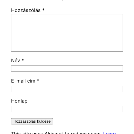
Hozzászólás
*
Név
*
E-mail cím
*
Honlap
This site uses Akismet to reduce spam.
Learn