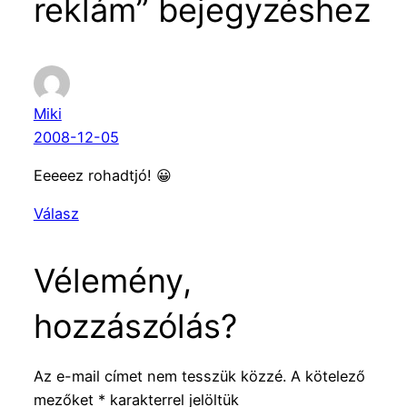
reklám” bejegyzéshez
Miki
2008-12-05
Eeeeez rohadtjó! 😀
Válasz
Vélemény,
hozzászólás?
Az e-mail címet nem tesszük közzé.
A kötelező
mezőket
*
karakterrel jelöltük