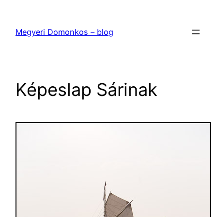
Ugrás
a
Megyeri Domonkos – blog
tartalomhoz
Képeslap Sárinak