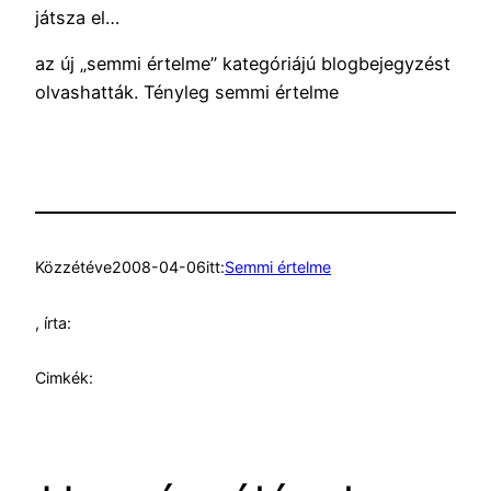
játsza el…
az új „semmi értelme” kategóriájú blogbejegyzést
olvashatták. Tényleg semmi értelme
Közzétéve
2008-04-06
itt:
Semmi értelme
, írta:
Cimkék: