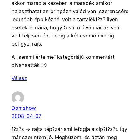
akkor marad a kezeben a maradék amikor
halaszthatatlan bringáznivalód van. szerencsére
legutóbb épp kéznél volt a tartalékf?z? ilyen
esetekre. naná, hogy 5 km múlva már az sem
volt teljesen ép, pedig a két csomó mindig
befigyel rajta
A „semmi értelme” kategóriájú kommentárt
olvahsatták 🙂
Válasz
Domshow
2008-04-07
f?z?s -> rajta tép?zár ami lefogja a cip?f?z?t. Így
már szerintem jó. Meghúzom, és aztán meg