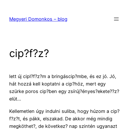
Ugrás
a
Megyeri Domonkos – blog
tartalomhoz
cip?f?z?
lett új cipl?f?z?m a bringáscip?mbe, és ez jó. Jó,
hát hozzá kell koptatni a cip?höz, mert egy
szürke poros cip?ben egy zsírúj?ényes?ekete??z?
elüt…
Kellemetlen úgy indulni suliba, hogy húzom a cip?
f?z?t, és pákk, elszakad. De akkor még mindig
megköthet?, de következ? nap szintén ugyanazt