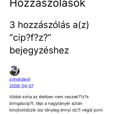
Hozzászólások
3 hozzászólás a(z)
“cip?f?z?”
bejegyzéshez
sylverdevil
2008-04-07
többé soha az életben nem veszek??z?s
bringáscip?t. tépi a nagytányér aztán
kirojtolódzzik (ez tényleg ennyi dz?) végül pont