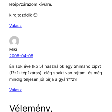
letép?zárazom kívülre.
kirojtozódik 🙂
Válasz
Miki
2008-04-08
Én sok éve (kb 5) használok egy Shimano cip?t
(f?z?+tép?záras), elég soakt van rajtam, és még
mindig teljesen jól bírja a gyári??z?!
Válasz
Vélemény,