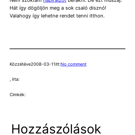
Nem szoktam
napirajzot
berakni. De ezt muszáj.
Hát így dögöljön meg a sok csaló disznó!
Valahogy így lehetne rendet tenni itthon.
Közzétéve
2008-03-11
itt:
No comment
, írta:
Cimkék:
Hozzászólások