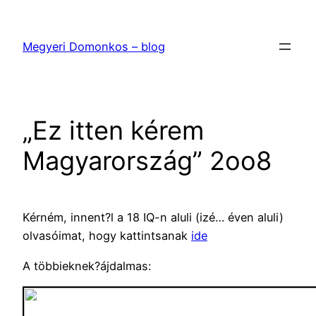
Ugrás
a
Megyeri Domonkos – blog
tartalomhoz
„Ez itten kérem
Magyarország” 2oo8
Kérném, innent?l a 18 IQ-n aluli (izé… éven aluli)
olvasóimat, hogy kattintsanak
ide
A többieknek?ájdalmas: