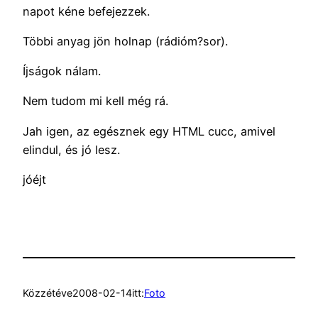
napot kéne befejezzek.
Többi anyag jön holnap (rádióm?sor).
Íjságok nálam.
Nem tudom mi kell még rá.
Jah igen, az egésznek egy HTML cucc, amivel
elindul, és jó lesz.
jóéjt
Közzétéve
2008-02-14
itt:
Foto