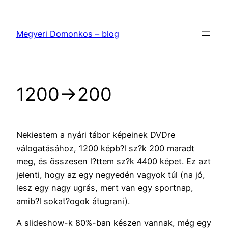
Ugrás
a
Megyeri Domonkos – blog
tartalomhoz
1200->200
Nekiestem a nyári tábor képeinek DVDre
válogatásához, 1200 képb?l sz?k 200 maradt
meg, és összesen l?ttem sz?k 4400 képet. Ez azt
jelenti, hogy az egy negyedén vagyok túl (na jó,
lesz egy nagy ugrás, mert van egy sportnap,
amib?l sokat?ogok átugrani).
A slideshow-k 80%-ban készen vannak, még egy