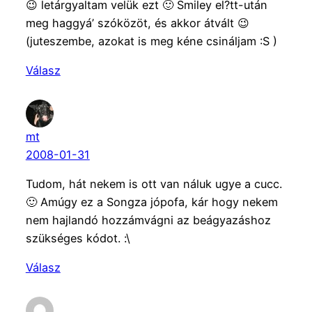
😉 letárgyaltam velük ezt 🙂 Smiley el?tt-után
meg haggyá’ szóközöt, és akkor átvált 😉
(juteszembe, azokat is meg kéne csináljam :S )
Válasz
mt
2008-01-31
Tudom, hát nekem is ott van náluk ugye a cucc.
🙂 Amúgy ez a Songza jópofa, kár hogy nekem
nem hajlandó hozzámvágni az beágyazáshoz
szükséges kódot. :\
Válasz