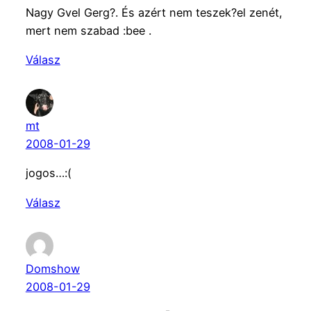
Nagy Gvel Gerg?. És azért nem teszek?el zenét,
mert nem szabad :bee .
Válasz
mt
2008-01-29
jogos…:(
Válasz
Domshow
2008-01-29