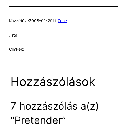
Közzétéve
2008-01-29
itt:
Zene
, írta:
Cimkék:
Hozzászólások
7 hozzászólás a(z)
“Pretender”