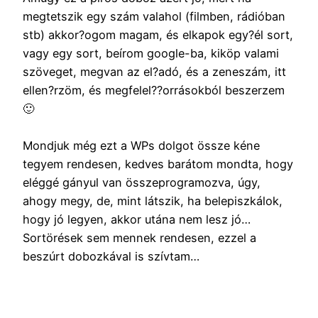
megtetszik egy szám valahol (filmben, rádióban
stb) akkor?ogom magam, és elkapok egy?él sort,
vagy egy sort, beírom google-ba, kiköp valami
szöveget, megvan az el?adó, és a zeneszám, itt
ellen?rzöm, és megfelel??orrásokból beszerzem
🙂
Mondjuk még ezt a WPs dolgot össze kéne
tegyem rendesen, kedves barátom mondta, hogy
eléggé gányul van összeprogramozva, úgy,
ahogy megy, de, mint látszik, ha belepiszkálok,
hogy jó legyen, akkor utána nem lesz jó…
Sortörések sem mennek rendesen, ezzel a
beszúrt dobozkával is szívtam…