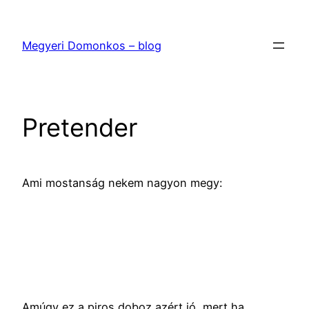
Ugrás
a
Megyeri Domonkos – blog
tartalomhoz
Pretender
Ami mostanság nekem nagyon megy:
Amúgy ez a piros doboz azért jó, mert ha